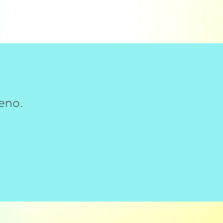
INEA
ORACION
CONTACTO
leno.